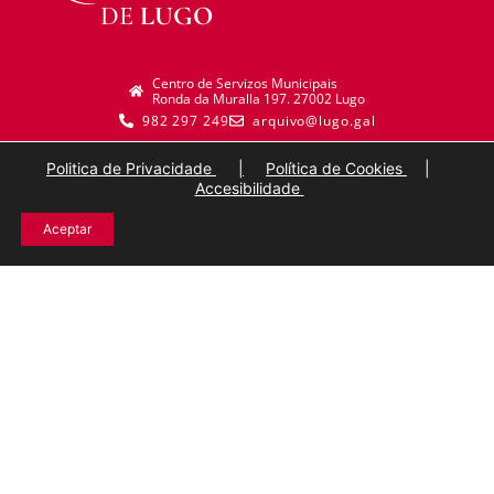
DE
LUGO
Centro de Servizos Municipais
Ronda da Muralla 197. 27002 Lugo
982 297 249
arquivo@lugo.gal
Politica de Privacidade
|
Política de Cookies
|
Accesibilidade
Aceptar