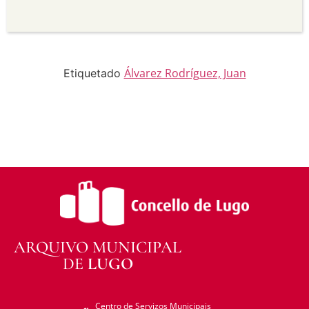
Sen derivadas —
Se vostede remestura,
transforma ou recrea sobre o material, non pode
distribuír o material modificado.
Sen restricións adicionais —
Non pode aplicar
termos legais ou medidas tecnolóxicas que
legalmente impidan a outros facer algo que a
Álvarez Rodríguez, Juan
Etiquetado
licenza permite.
ARQUIVO MUNICIPAL
DE
LUGO
Centro de Servizos Municipais