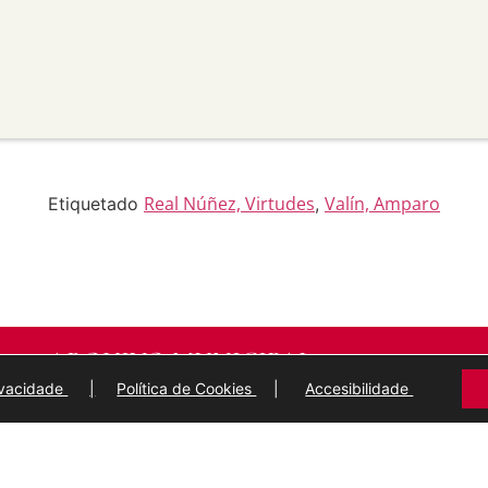
aneira que poida suxerir que
 uso.
material para propósitos
transforma ou recrea sobre o
modificado.
licar termos legais ou
idan a outros facer algo que
Real Núñez, Virtudes
Valín, Amparo
Etiquetado
,
ARQUIVO MUNICIPAL
DE
LUGO
rivacidade
|
Política de Cookies
|
Accesibilidade