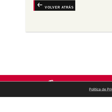
calquera maneira razoábel pero non de m
VOLVER ATRÁS
o licenciante o apoia a vostede ou o seu
Non comercial —
Non pode utilizar este 
comerciais.
Sen derivadas —
Se vostede remestura, 
material, non pode distribuír o material 
Sen restricións adicionais —
Non pode ap
medidas tecnolóxicas que legalmente imp
a licenza permite.
Politica de P