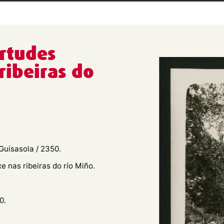
irtudes
ribeiras do
Guisasola / 2350.
e nas ribeiras do río Miño.
0.