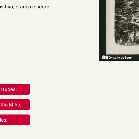
ositivo, branco e negro.
 e Virtudes nas Ribeiras do
ece de pé, leva unha
eu carón, sentada, está
reative Commons Attribution-
nal.
irtudes;
rial en calquera medio ou
;Río Miño;
berdades mentres vostede
des;
apropiado , fornecer un
 cambios. Pode facelo de