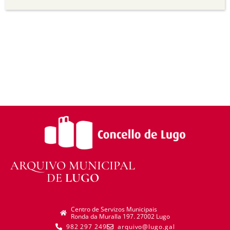
transforma ou recrea sobre o material, non pode
distribuír o material modificado.
Sen restricións adicionais —
Non pode aplicar
termos legais ou medidas tecnolóxicas que
legalmente impidan a outros facer algo que a
licenza permite.
ARQUIVO MUNICIPAL
DE
LUGO
Centro de Servizos Municipais
Ronda da Muralla 197. 27002 Lugo
982 297 249
arquivo@lugo.gal