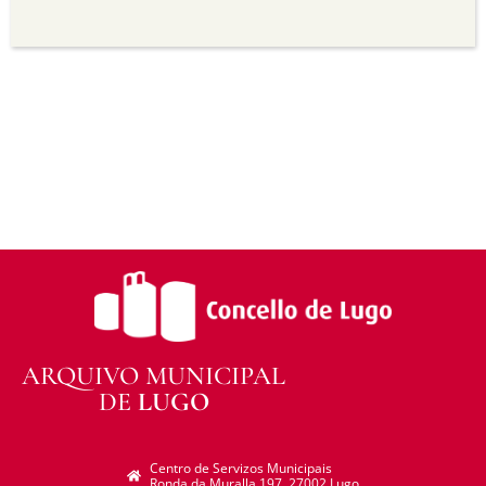
Sen derivadas —
Se vostede remestura,
transforma ou recrea sobre o material, non pode
distribuír o material modificado.
Sen restricións adicionais —
Non pode aplicar
termos legais ou medidas tecnolóxicas que
legalmente impidan a outros facer algo que a
licenza permite.
ARQUIVO MUNICIPAL
DE
LUGO
Centro de Servizos Municipais
Ronda da Muralla 197. 27002 Lugo