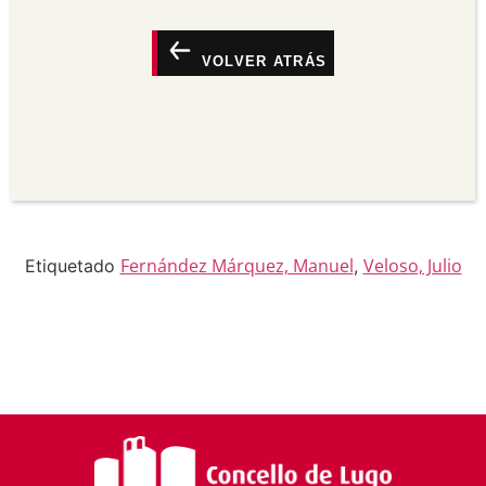
maneira razoábel pero non de maneira que poida
suxerir que o licenciante o apoia a vostede ou o
seu uso.
VOLVER ATRÁS
Non comercial —
Non pode utilizar este material
para propósitos comerciais.
Sen derivadas —
Se vostede remestura,
transforma ou recrea sobre o material, non pode
distribuír o material modificado.
Sen restricións adicionais —
Non pode aplicar
termos legais ou medidas tecnolóxicas que
legalmente impidan a outros facer algo que a
licenza permite.
Fernández Márquez, Manuel
Veloso, Julio
Etiquetado
,