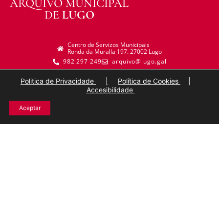
ARQUIVO MUNICIPAL
DE
LUGO
Centro de Servizos Municipais
Ronda da Muralla 197. 27002 Lugo
982 297 249
arquivo@lugo.gal
Politica de Privacidade
|
Política de Cookies
|
Accesibilidade
Aceptar