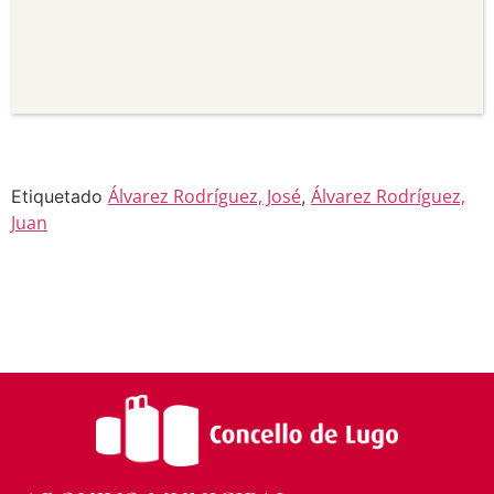
Non comercial —
Non pode utilizar este material
para propósitos comerciais.
Sen derivadas —
Se vostede remestura,
transforma ou recrea sobre o material, non pode
distribuír o material modificado.
Sen restricións adicionais —
Non pode aplicar
termos legais ou medidas tecnolóxicas que
legalmente impidan a outros facer algo que a
licenza permite.
Álvarez Rodríguez, José
Álvarez Rodríguez,
Etiquetado
,
Juan