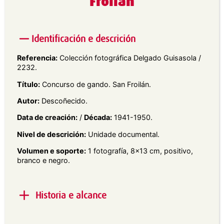
Froilán
Identificación e descrición
Referencia:
Colección fotográfica Delgado Guisasola /
2232.
Título:
Concurso de gando. San Froilán.
Autor:
Descoñecido.
Data de creación:
/
Década:
1941-1950.
Nivel de descrición:
Unidade documental.
Volumen e soporte:
1 fotografía, 8×13 cm, positivo,
branco e negro.
Historia e alcance
Alcance e contido:
Vista en plano xeral dun boi,