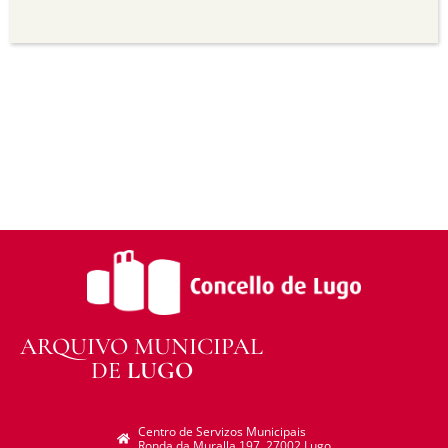
Sen derivadas —
Se vostede remestura,
transforma ou recrea sobre o material, non pode
distribuír o material modificado.
Sen restricións adicionais —
Non pode aplicar
termos legais ou medidas tecnolóxicas que
legalmente impidan a outros facer algo que a
licenza permite.
ARQUIVO MUNICIPAL
DE
LUGO
Centro de Servizos Municipais
Ronda da Muralla 197. 27002 Lugo