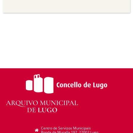
Sen derivadas —
Se vostede remestura,
transforma ou recrea sobre o material, non pode
distribuír o material modificado.
Sen restricións adicionais —
Non pode aplicar
termos legais ou medidas tecnolóxicas que
legalmente impidan a outros facer algo que a
licenza permite.
ARQUIVO MUNICIPAL
DE
LUGO
Centro de Servizos Municipais
Ronda da Muralla 197. 27002 Lugo