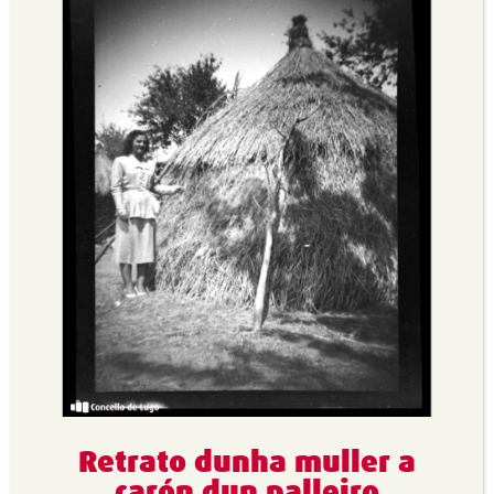
Retrato dunha muller a
carón dun palleiro