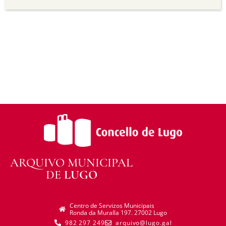
transforma ou recrea sobre o material, non pode
distribuír o material modificado.
Sen restricións adicionais —
Non pode aplicar
termos legais ou medidas tecnolóxicas que
legalmente impidan a outros facer algo que a
licenza permite.
ARQUIVO MUNICIPAL
DE
LUGO
Centro de Servizos Municipais
Ronda da Muralla 197. 27002 Lugo
982 297 249
arquivo@lugo.gal