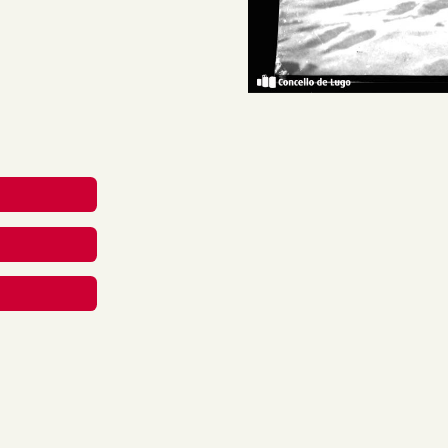
 nevado, con pegadas sobre
reative Commons Attribution-
nal.
rial en calquera medio ou
berdades mentres vostede
apropiado , fornecer un
 cambios. Pode facelo de
aneira que poida suxerir que
 uso.
material para propósitos