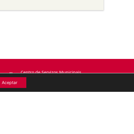
Centro de Servizos Municipais
Ronda da Muralla 197. 27002 Lugo
Aceptar
982 297 249
arquivo@lugo.gal