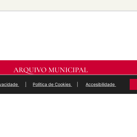
transforma ou recrea sobre o
modificado.
licar termos legais ou
idan a outros facer algo que
ARQUIVO MUNICIPAL
DE
LUGO
rivacidade
|
Política de Cookies
|
Accesibilidade