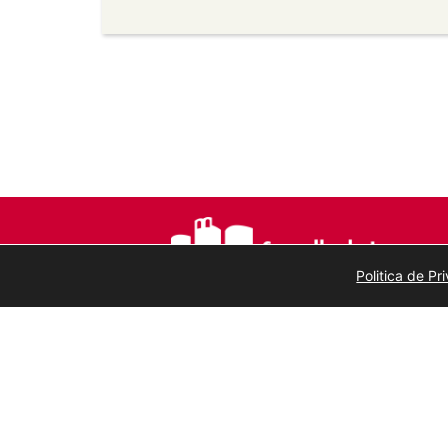
Sen derivadas —
Se vostede remestura, 
material, non pode distribuír o material 
Sen restricións adicionais —
Non pode ap
medidas tecnolóxicas que legalmente imp
a licenza permite.
Politica de P