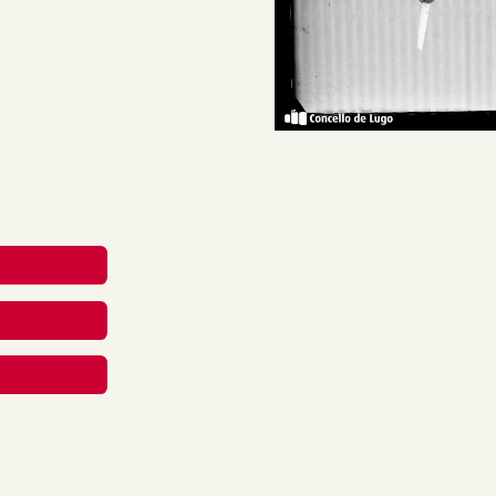
 dunha obra escultórica.
reative Commons Attribution-
nal.
rial en calquera medio ou
berdades mentres vostede
apropiado , fornecer un
 cambios. Pode facelo de
aneira que poida suxerir que
 uso.