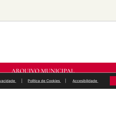
material para propósitos
transforma ou recrea sobre o
modificado.
licar termos legais ou
idan a outros facer algo que
ARQUIVO MUNICIPAL
DE
LUGO
rivacidade
|
Política de Cookies
|
Accesibilidade