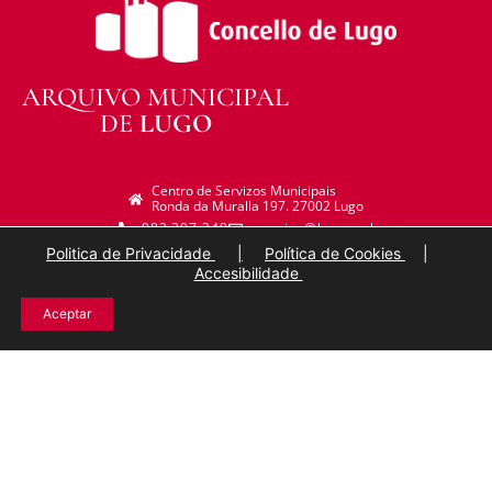
ARQUIVO MUNICIPAL
DE
LUGO
Centro de Servizos Municipais
Ronda da Muralla 197. 27002 Lugo
982 297 249
arquivo@lugo.gal
Politica de Privacidade
|
Política de Cookies
|
Accesibilidade
Aceptar