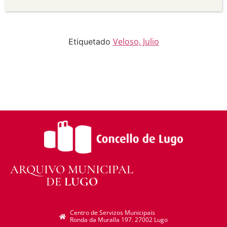
Sen derivadas —
Se vostede remestura,
transforma ou recrea sobre o material, non pode
distribuír o material modificado.
Sen restricións adicionais —
Non pode aplicar
termos legais ou medidas tecnolóxicas que
Veloso, Julio
Etiquetado
legalmente impidan a outros facer algo que a
licenza permite.
ARQUIVO MUNICIPAL
DE
LUGO
Centro de Servizos Municipais
Ronda da Muralla 197. 27002 Lugo