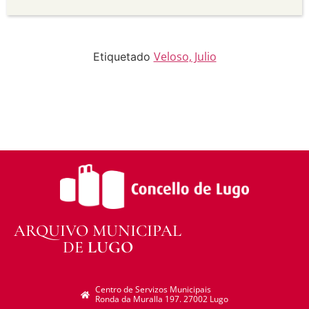
Sen derivadas —
Se vostede remestura,
transforma ou recrea sobre o material, non pode
distribuír o material modificado.
Sen restricións adicionais —
Non pode aplicar
termos legais ou medidas tecnolóxicas que
Veloso, Julio
Etiquetado
legalmente impidan a outros facer algo que a
licenza permite.
ARQUIVO MUNICIPAL
DE
LUGO
Centro de Servizos Municipais
Ronda da Muralla 197. 27002 Lugo