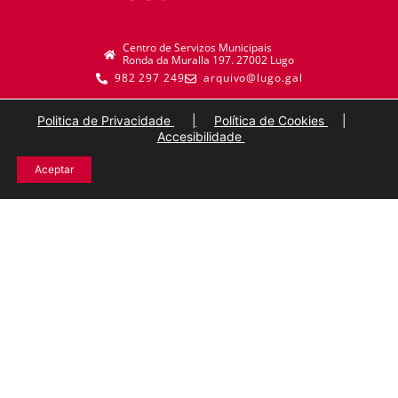
Centro de Servizos Municipais
Ronda da Muralla 197. 27002 Lugo
982 297 249
arquivo@lugo.gal
Politica de Privacidade
|
Política de Cookies
|
Accesibilidade
Aceptar