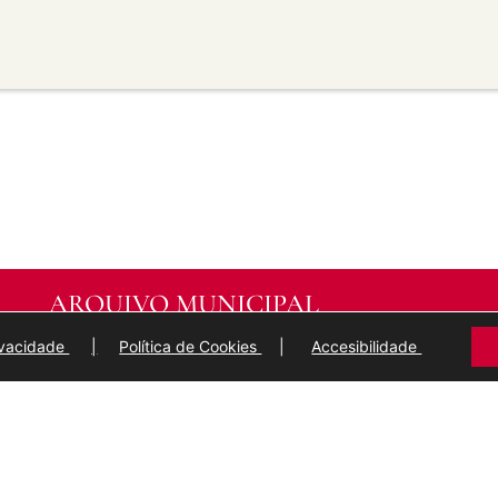
material para propósitos
transforma ou recrea sobre o
modificado.
licar termos legais ou
idan a outros facer algo que
ARQUIVO MUNICIPAL
DE
LUGO
rivacidade
|
Política de Cookies
|
Accesibilidade