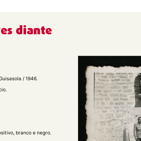
res diante
Guisasola / 1946.
cio.
ositivo, branco e negro.