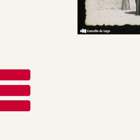
o xeral de nove militares
ificio. Os da primeira fila
tán de pé. Na parte superior
reative Commons Attribution-
nal.
rial en calquera medio ou
berdades mentres vostede
apropiado , fornecer un
 cambios. Pode facelo de
aneira que poida suxerir que
 uso.