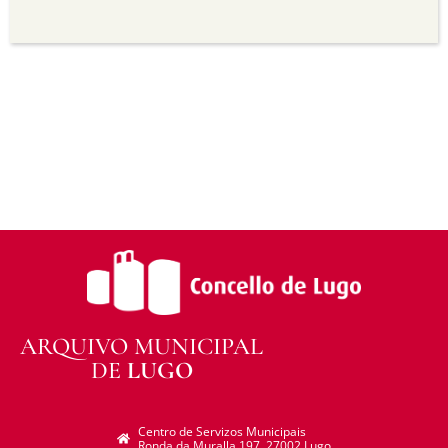
Sen derivadas —
Se vostede remestura,
transforma ou recrea sobre o material, non pode
distribuír o material modificado.
Sen restricións adicionais —
Non pode aplicar
termos legais ou medidas tecnolóxicas que
legalmente impidan a outros facer algo que a
licenza permite.
ARQUIVO MUNICIPAL
DE
LUGO
Centro de Servizos Municipais
Ronda da Muralla 197. 27002 Lugo