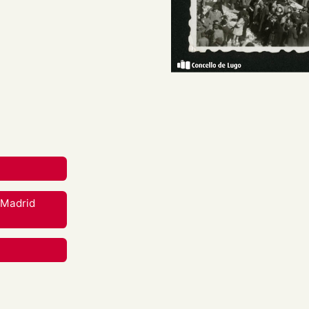
 con diversos postos e
edificios «Since», «La
venta», «Objetos de
reative Commons Attribution-
nal.
rial en calquera medio ou
;Madrid
berdades mentres vostede
apropiado , fornecer un
 cambios. Pode facelo de
aneira que poida suxerir que
 uso.