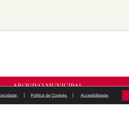
material para propósitos
transforma ou recrea sobre o
modificado.
licar termos legais ou
idan a outros facer algo que
ARQUIVO MUNICIPAL
DE
LUGO
rivacidade
|
Política de Cookies
|
Accesibilidade