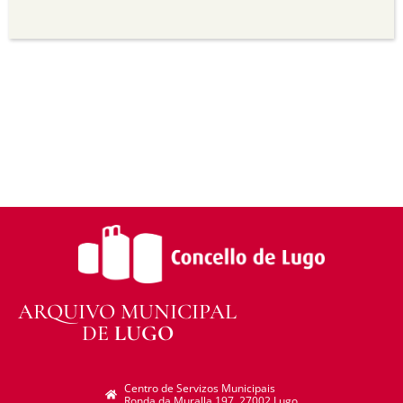
Sen derivadas —
Se vostede remestura,
transforma ou recrea sobre o material, non pode
distribuír o material modificado.
Sen restricións adicionais —
Non pode aplicar
termos legais ou medidas tecnolóxicas que
legalmente impidan a outros facer algo que a
licenza permite.
ARQUIVO MUNICIPAL
DE
LUGO
Centro de Servizos Municipais
Ronda da Muralla 197. 27002 Lugo