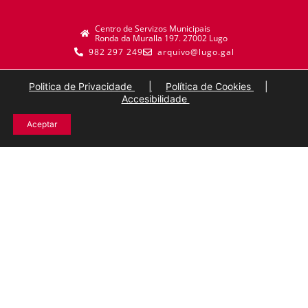
Centro de Servizos Municipais
Ronda da Muralla 197. 27002 Lugo
982 297 249
arquivo@lugo.gal
Politica de Privacidade
|
Política de Cookies
|
Accesibilidade
Aceptar