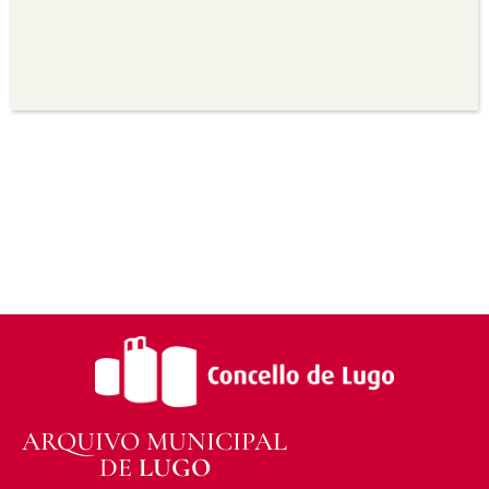
seu uso.
Non comercial —
Non pode utilizar este material
para propósitos comerciais.
Sen derivadas —
Se vostede remestura,
transforma ou recrea sobre o material, non pode
distribuír o material modificado.
Sen restricións adicionais —
Non pode aplicar
termos legais ou medidas tecnolóxicas que
legalmente impidan a outros facer algo que a
licenza permite.
ARQUIVO MUNICIPAL
DE
LUGO