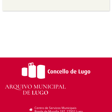
Sen derivadas —
Se vostede remestura,
transforma ou recrea sobre o material, non pode
distribuír o material modificado.
Sen restricións adicionais —
Non pode aplicar
termos legais ou medidas tecnolóxicas que
legalmente impidan a outros facer algo que a
licenza permite.
ARQUIVO MUNICIPAL
DE
LUGO
Centro de Servizos Municipais
Ronda da Muralla 197. 27002 Lugo