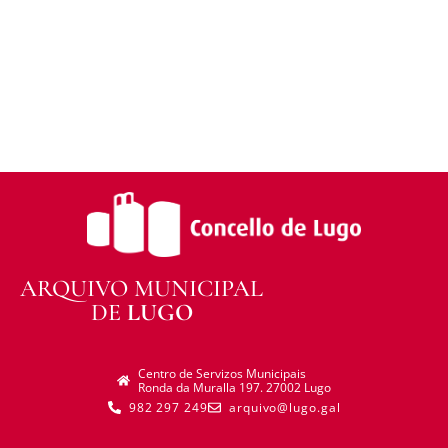
distribuír o material modificado.
Sen restricións adicionais —
Non pode aplicar
termos legais ou medidas tecnolóxicas que
legalmente impidan a outros facer algo que a
licenza permite.
ARQUIVO MUNICIPAL
DE
LUGO
Centro de Servizos Municipais
Ronda da Muralla 197. 27002 Lugo
982 297 249
arquivo@lugo.gal