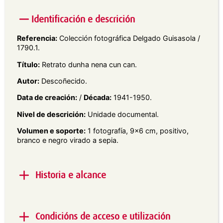
Identificación e descrición
Referencia:
Colección fotográfica Delgado Guisasola /
1790.1.
Título:
Retrato dunha nena cun can.
Autor:
Descoñecido.
Data de creación:
/
Década:
1941-1950.
Nivel de descrición:
Unidade documental.
Volumen e soporte:
1 fotografía, 9×6 cm, positivo,
branco e negro virado a sepia.
Historia e alcance
Alcance e contido:
Retrato exterior en plano
americano dunha nena en cueiros sorrindo, mentres
Condicións de acceso e utilización
abraza ao seu can nun marco campestre.