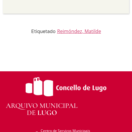
Sen derivadas —
Se vostede remestura,
transforma ou recrea sobre o material, non pode
distribuír o material modificado.
Sen restricións adicionais —
Non pode aplicar
termos legais ou medidas tecnolóxicas que
legalmente impidan a outros facer algo que a
Reimóndez, Matilde
Etiquetado
licenza permite.
ARQUIVO MUNICIPAL
DE
LUGO
Centro de Servizos Municipais