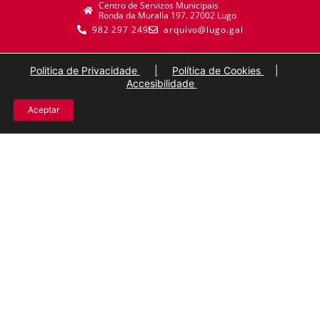
Centro de Servizos Municipais
Ronda da Muralla 197. 27002 Lugo
982 297 249
arquivo@lugo.gal
Politica de Privacidade
|
Política de Cookies
|
Accesibilidade
Aceptar