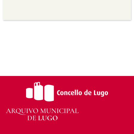
para propósitos comerciais.
Sen derivadas —
Se vostede remestura,
transforma ou recrea sobre o material, non pode
distribuír o material modificado.
Sen restricións adicionais —
Non pode aplicar
termos legais ou medidas tecnolóxicas que
legalmente impidan a outros facer algo que a
licenza permite.
ARQUIVO MUNICIPAL
DE
LUGO