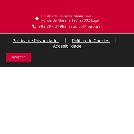
Centro de Servizos Municipais
Ronda da Muralla 197. 27002 Lugo
982 297 249
arquivo@lugo.gal
Politica de Privacidade
|
Política de Cookies
|
Accesibilidade
Aceptar