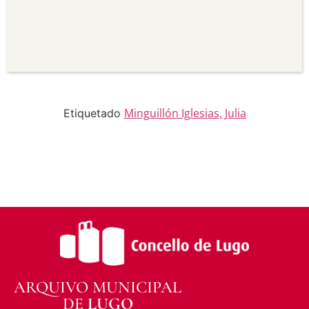
seu uso.
Non comercial —
Non pode utilizar este material
para propósitos comerciais.
Sen derivadas —
Se vostede remestura,
transforma ou recrea sobre o material, non pode
distribuír o material modificado.
Sen restricións adicionais —
Non pode aplicar
termos legais ou medidas tecnolóxicas que
legalmente impidan a outros facer algo que a
Minguillón Iglesias, Julia
Etiquetado
licenza permite.
ARQUIVO MUNICIPAL
DE
LUGO