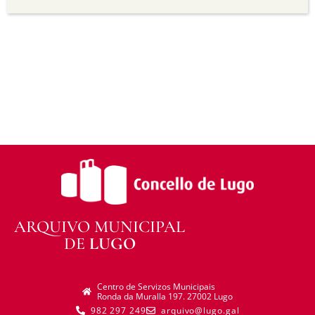
transforma ou recrea sobre o material, non pode
distribuír o material modificado.
Sen restricións adicionais —
Non pode aplicar
termos legais ou medidas tecnolóxicas que
legalmente impidan a outros facer algo que a
licenza permite.
ARQUIVO MUNICIPAL
DE
LUGO
Centro de Servizos Municipais
Ronda da Muralla 197. 27002 Lugo
982 297 249
arquivo@lugo.gal