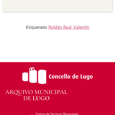
Sen derivadas —
Se vostede remestura,
transforma ou recrea sobre o material, non pode
distribuír o material modificado.
Sen restricións adicionais —
Non pode aplicar
termos legais ou medidas tecnolóxicas que
legalmente impidan a outros facer algo que a
Roldán Real, Valentín
Etiquetado
licenza permite.
ARQUIVO MUNICIPAL
DE
LUGO
Centro de Servizos Municipais