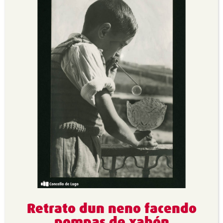
Retrato dun neno facendo
pompas de xabón