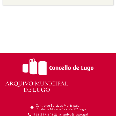
transforma ou recrea sobre o material, non pode
distribuír o material modificado.
Sen restricións adicionais —
Non pode aplicar
termos legais ou medidas tecnolóxicas que
legalmente impidan a outros facer algo que a
licenza permite.
ARQUIVO MUNICIPAL
DE
LUGO
Centro de Servizos Municipais
Ronda da Muralla 197. 27002 Lugo
982 297 249
arquivo@lugo.gal