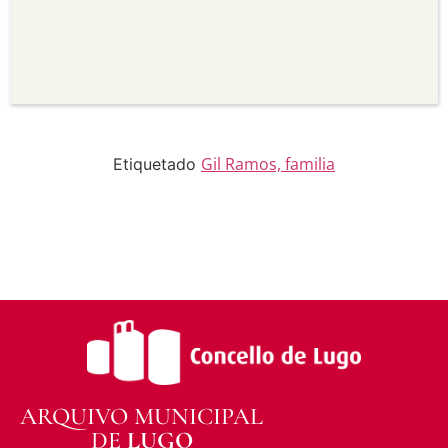
seu uso.
Non comercial —
Non pode utilizar este material
para propósitos comerciais.
Sen derivadas —
Se vostede remestura,
transforma ou recrea sobre o material, non pode
distribuír o material modificado.
Sen restricións adicionais —
Non pode aplicar
termos legais ou medidas tecnolóxicas que
legalmente impidan a outros facer algo que a
Gil Ramos, familia
Etiquetado
licenza permite.
ARQUIVO MUNICIPAL
DE
LUGO