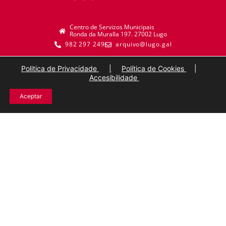
Centro de Servizos Municipais
Ronda da Muralla 197. 27002 Lugo
982 297 249
arquivo@lugo.gal
Politica de Privacidade
|
Política de Cookies
|
Accesibilidade
Aceptar