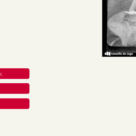
o xeral dun bebé no carriño
reative Commons Attribution-
nal.
a;
rial en calquera medio ou
berdades mentres vostede
apropiado , fornecer un
 cambios. Pode facelo de
aneira que poida suxerir que
 uso.