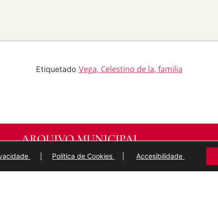
material para propósitos
transforma ou recrea sobre o
modificado.
licar termos legais ou
idan a outros facer algo que
Vega, Celestino de la, familia
Etiquetado
ARQUIVO MUNICIPAL
DE
LUGO
rivacidade
|
Política de Cookies
|
Accesibilidade