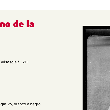
ino de la
uisasola / 1591.
egativo, branco e negro.