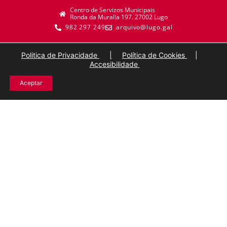
Centro de Servizos Municipais
Ronda da Muralla 197. 27002 Lugo
982 297 249
arquivo@lugo.gal
Politica de Privacidade
|
Política de Cookies
|
Accesibilidade
Aceptar