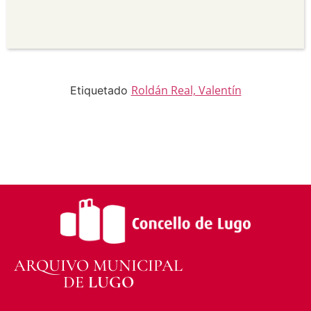
para propósitos comerciais.
Sen derivadas —
Se vostede remestura,
transforma ou recrea sobre o material, non pode
distribuír o material modificado.
Sen restricións adicionais —
Non pode aplicar
termos legais ou medidas tecnolóxicas que
legalmente impidan a outros facer algo que a
Roldán Real, Valentín
Etiquetado
licenza permite.
ARQUIVO MUNICIPAL
DE
LUGO