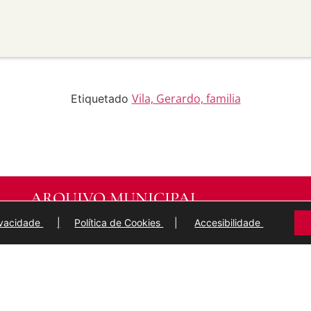
material para propósitos
transforma ou recrea sobre o
modificado.
licar termos legais ou
idan a outros facer algo que
Vila, Gerardo, familia
Etiquetado
ARQUIVO MUNICIPAL
DE
LUGO
rivacidade
|
Política de Cookies
|
Accesibilidade