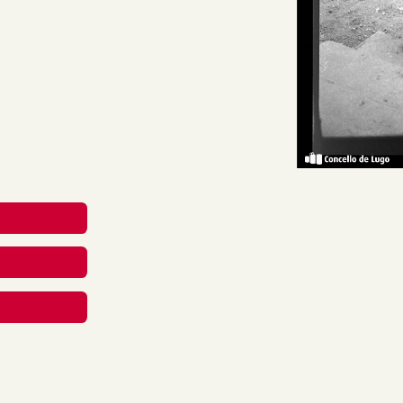
o xeral dunha parella, el
o, subindo as escaleiras de
reative Commons Attribution-
nal.
rial en calquera medio ou
berdades mentres vostede
apropiado , fornecer un
 cambios. Pode facelo de
aneira que poida suxerir que
 uso.