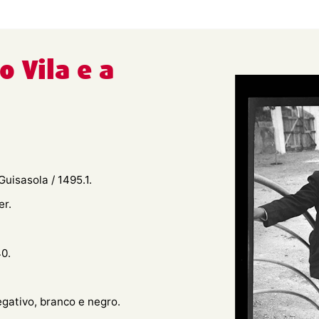
o Vila e a
uisasola / 1495.1.
er.
0.
egativo, branco e negro.