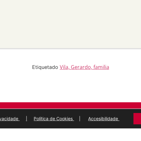
apropiado , fornecer un
 cambios. Pode facelo de
aneira que poida suxerir que
 uso.
material para propósitos
transforma ou recrea sobre o
modificado.
licar termos legais ou
idan a outros facer algo que
Vila, Gerardo, familia
Etiquetado
ARQUIVO MUNICIPAL
DE
LUGO
rivacidade
|
Política de Cookies
|
Accesibilidade