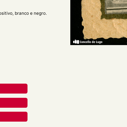
ositivo, branco e negro.
entada nun coche, asomada
reative Commons Attribution-
nal.
rial en calquera medio ou
berdades mentres vostede