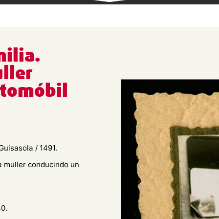
ilia.
ller
utomóbil
uisasola / 1491.
a muller conducindo un
0.