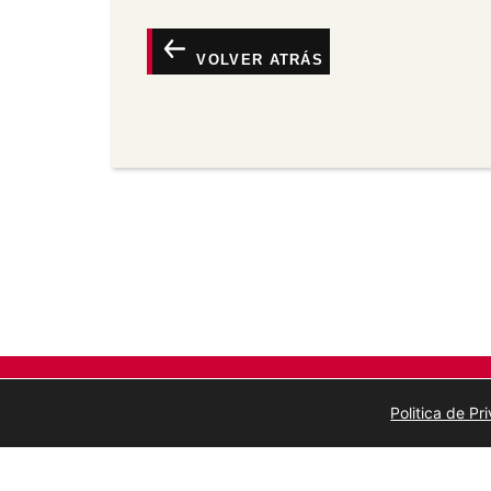
Atribución —
Debe dar o recoñecemento 
vínculo á licenza e indicar se se fixeron
calquera maneira razoábel pero non de m
VOLVER ATRÁS
o licenciante o apoia a vostede ou o seu
Non comercial —
Non pode utilizar este 
comerciais.
Sen derivadas —
Se vostede remestura, 
material, non pode distribuír o material 
Sen restricións adicionais —
Non pode ap
medidas tecnolóxicas que legalmente imp
a licenza permite.
Politica de P