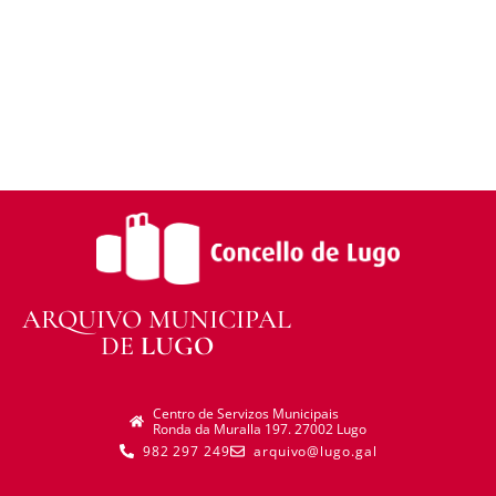
distribuír o material modificado.
Sen restricións adicionais —
Non pode aplicar
termos legais ou medidas tecnolóxicas que
legalmente impidan a outros facer algo que a
licenza permite.
ARQUIVO MUNICIPAL
DE
LUGO
Centro de Servizos Municipais
Ronda da Muralla 197. 27002 Lugo
982 297 249
arquivo@lugo.gal