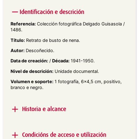
Identificación e descrición
Referencia:
Colección fotográfica Delgado Guisasola /
1486.
Título:
Retrato de busto de nena.
Autor:
Descoñecido.
Data de creación:
/
Década:
1941-1950.
Nivel de descrición:
Unidade documental.
Volumen e soporte:
1 fotografía, 6×4,5 cm, positivo,
branco e negro.
Historia e alcance
Alcance e contido:
Retrato de estudio en plano do
busto dunha nena mirando cara á esquerda, con
Condicións de acceso e utilización
fondo floral.