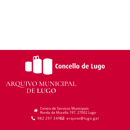
distribuír o material modificado.
Sen restricións adicionais —
Non pode aplicar
termos legais ou medidas tecnolóxicas que
legalmente impidan a outros facer algo que a
licenza permite.
ARQUIVO MUNICIPAL
DE
LUGO
Centro de Servizos Municipais
Ronda da Muralla 197. 27002 Lugo
982 297 249
arquivo@lugo.gal