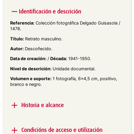
Identificación e descrición
Referencia:
Colección fotográfica Delgado Guisasola /
1478.
Título:
Retrato masculino.
Autor:
Descoñecido.
Data de creación:
/
Década:
1941-1950.
Nivel de descrición:
Unidade documental.
Volumen e soporte:
1 fotografía, 6×4,5 cm, positivo,
branco e negro.
Historia e alcance
Alcance e contido:
Retrato de estudio en plano do
busto dun home con gafas e roupa branca, mirando
Condicións de acceso e utilización
cara á esquerda.