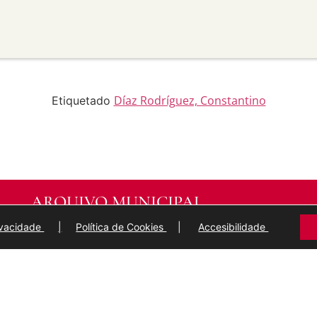
material para propósitos
transforma ou recrea sobre o
modificado.
licar termos legais ou
idan a outros facer algo que
Díaz Rodríguez, Constantino
Etiquetado
ARQUIVO MUNICIPAL
DE
LUGO
rivacidade
|
Política de Cookies
|
Accesibilidade