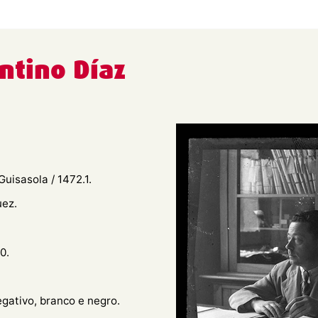
ntino Díaz
uisasola / 1472.1.
uez.
0.
egativo, branco e negro.