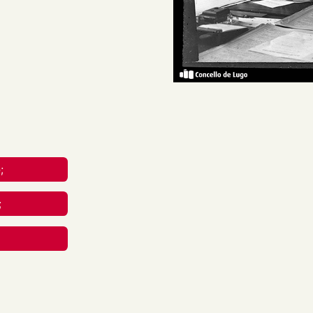
no medio dun home de traxe,
uerda, sentado diante dunha
reative Commons Attribution-
nal.
;
rial en calquera medio ou
;
berdades mentres vostede
apropiado , fornecer un
 cambios. Pode facelo de
aneira que poida suxerir que
 uso.