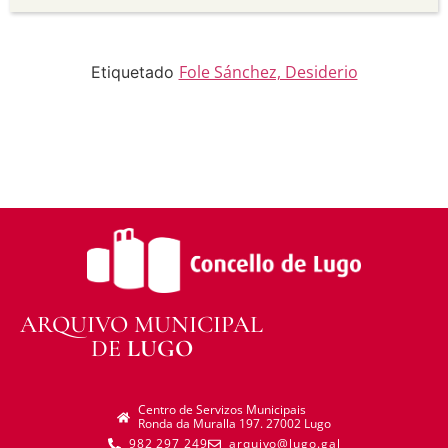
distribuír o material modificado.
Sen restricións adicionais —
Non pode aplicar
termos legais ou medidas tecnolóxicas que
legalmente impidan a outros facer algo que a
Fole Sánchez, Desiderio
Etiquetado
licenza permite.
ARQUIVO MUNICIPAL
DE
LUGO
Centro de Servizos Municipais
Ronda da Muralla 197. 27002 Lugo
982 297 249
arquivo@lugo.gal