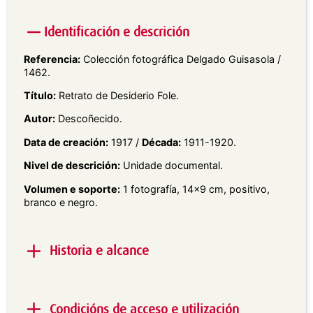
Identificación e descrición
Referencia:
Colección fotográfica Delgado Guisasola /
1462.
Título:
Retrato de Desiderio Fole.
Autor:
Descoñecido.
Data de creación:
1917 /
Década:
1911-1920.
Nivel de descrición:
Unidade documental.
Volumen e soporte:
1 fotografía, 14×9 cm, positivo,
branco e negro.
Historia e alcance
Alcance e contido:
Retrato de estudio en plano
medio dun home vestido de traxe, mirando cara a
Condicións de acceso e utilización
esquerda.