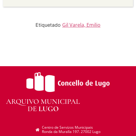
Sen derivadas —
Se vostede remestura,
transforma ou recrea sobre o material, non pode
distribuír o material modificado.
Sen restricións adicionais —
Non pode aplicar
termos legais ou medidas tecnolóxicas que
Gil Varela, Emilio
Etiquetado
legalmente impidan a outros facer algo que a
licenza permite.
ARQUIVO MUNICIPAL
DE
LUGO
Centro de Servizos Municipais
Ronda da Muralla 197. 27002 Lugo