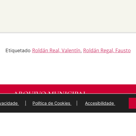
material para propósitos
transforma ou recrea sobre o
modificado.
licar termos legais ou
idan a outros facer algo que
Roldán Real, Valentín
Roldán Regal, Fausto
Etiquetado
,
ARQUIVO MUNICIPAL
DE
LUGO
rivacidade
|
Política de Cookies
|
Accesibilidade