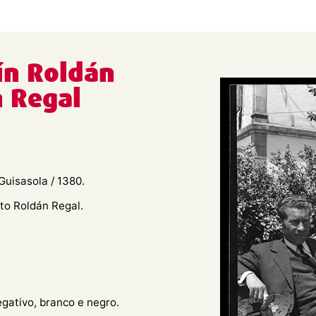
ín Roldán
n Regal
Guisasola / 1380.
to Roldán Regal.
egativo, branco e negro.