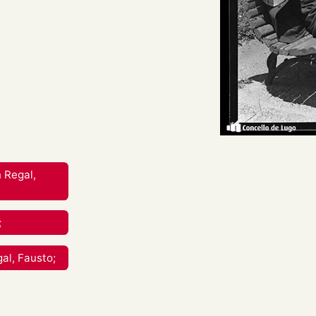
no xeral dun neno con traxe
ida nun banco, e tocando o
o banco. En último termo,
reative Commons Attribution-
nal.
 Regal,
rial en calquera medio ou
;
berdades mentres vostede
al, Fausto;
apropiado , fornecer un
 cambios. Pode facelo de
aneira que poida suxerir que
 uso.