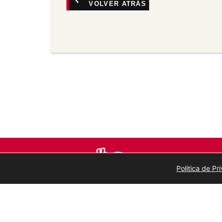
VOLVER ATRÁS
Non comercial —
Non pode utilizar este 
comerciais.
Sen derivadas —
Se vostede remestura, 
material, non pode distribuír o material 
Sen restricións adicionais —
Non pode ap
medidas tecnolóxicas que legalmente imp
a licenza permite.
Politica de P