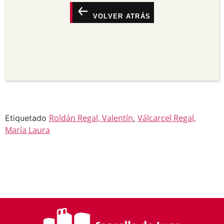
suxerir que o licenciante o apoia a vostede ou o
seu uso.
VOLVER ATRÁS
Non comercial —
Non pode utilizar este material
para propósitos comerciais.
Sen derivadas —
Se vostede remestura,
transforma ou recrea sobre o material, non pode
distribuír o material modificado.
Sen restricións adicionais —
Non pode aplicar
termos legais ou medidas tecnolóxicas que
legalmente impidan a outros facer algo que a
licenza permite.
Roldán Regal, Valentín
Válcarcel Regal,
Etiquetado
,
María Laura