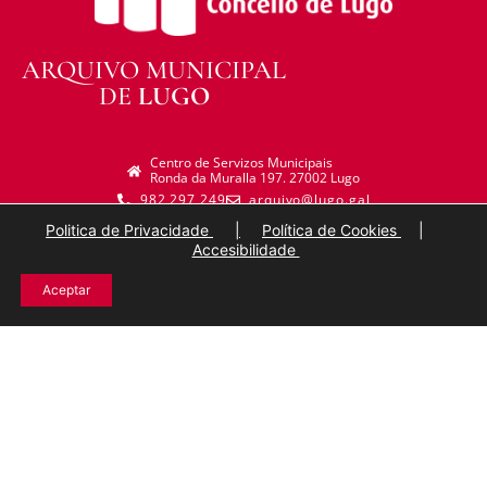
ARQUIVO MUNICIPAL
DE
LUGO
Centro de Servizos Municipais
Ronda da Muralla 197. 27002 Lugo
982 297 249
arquivo@lugo.gal
Politica de Privacidade
|
Política de Cookies
|
Accesibilidade
Aceptar