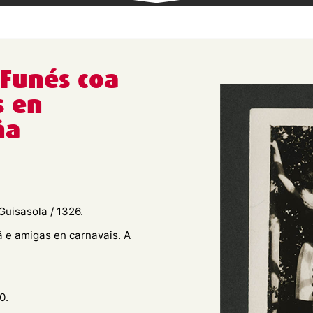
 Funés coa
s en
ña
Guisasola / 1326.
á e amigas en carnavais. A
0.