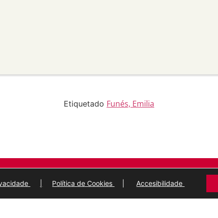
apropiado , fornecer un
 cambios. Pode facelo de
aneira que poida suxerir que
 uso.
material para propósitos
transforma ou recrea sobre o
modificado.
licar termos legais ou
idan a outros facer algo que
Funés, Emilia
Etiquetado
ARQUIVO MUNICIPAL
DE
LUGO
rivacidade
|
Política de Cookies
|
Accesibilidade