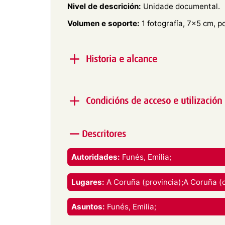
Nivel de descrición:
Unidade documental.
Volumen e soporte:
1 fotografía, 7×5 cm, p
Historia e alcance
Alcance e contido:
Retrato exterior en plan
posando disfrazadas de arlequíns nun camp
Condicións de acceso e utilización
sentadas e abrazadas, as outras dúas de pé
Produtor:
Concello de Lugo
Descritores
Imaxe rexistrada baixo licenza C
Utilización:
NonCommercial-NoDerivatives 4.0 Internatio
Vostede é libre de:
Autoridades:
Funés, Emilia;
Compartir — copiar e redistribuír o mate
Lugares:
A Coruña (provincia);A Coruña (c
formato.
O licenciante non pode revogar estas li
cumpra os termos da licenza.
Asuntos:
Funés, Emilia;
Nos seguintes termos: