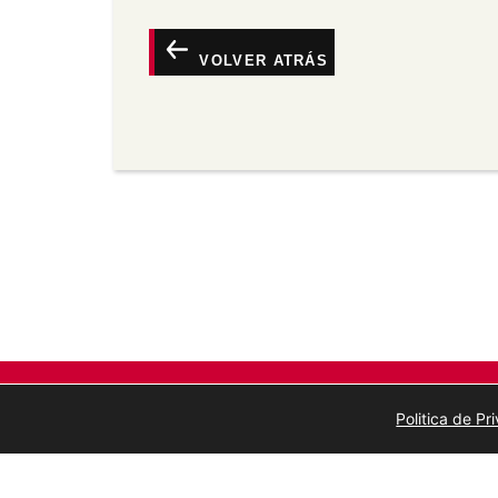
Atribución —
Debe dar o recoñecemento 
vínculo á licenza e indicar se se fixeron
calquera maneira razoábel pero non de m
VOLVER ATRÁS
o licenciante o apoia a vostede ou o seu
Non comercial —
Non pode utilizar este 
comerciais.
Sen derivadas —
Se vostede remestura, 
material, non pode distribuír o material 
Sen restricións adicionais —
Non pode ap
medidas tecnolóxicas que legalmente imp
a licenza permite.
Politica de P