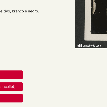
ositivo, branco e negro.
o xeral de catro mulleres
o, dúas de elas están
 e mirándose entre elas.
reative Commons Attribution-
nal.
rial en calquera medio ou
oncello);
berdades mentres vostede