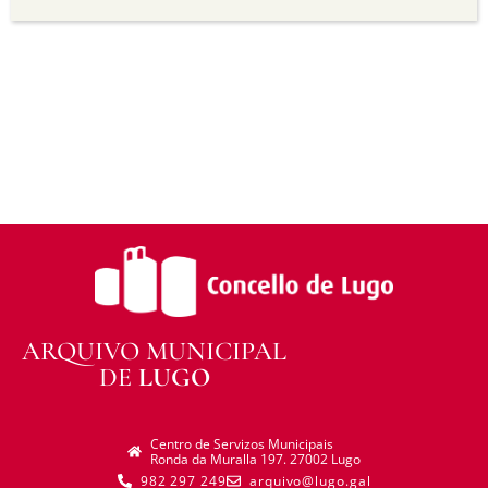
transforma ou recrea sobre o material, non pode
distribuír o material modificado.
Sen restricións adicionais —
Non pode aplicar
termos legais ou medidas tecnolóxicas que
legalmente impidan a outros facer algo que a
licenza permite.
ARQUIVO MUNICIPAL
DE
LUGO
Centro de Servizos Municipais
Ronda da Muralla 197. 27002 Lugo
982 297 249
arquivo@lugo.gal