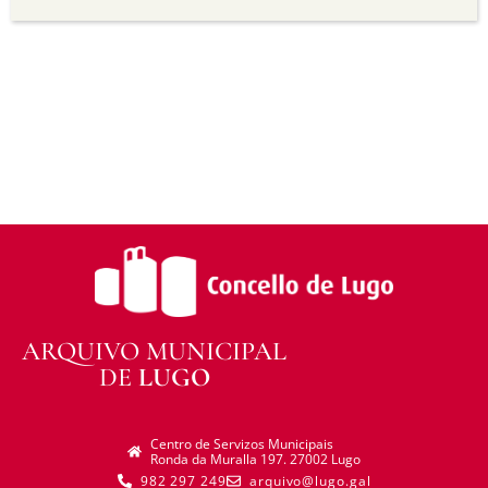
transforma ou recrea sobre o material, non pode
distribuír o material modificado.
Sen restricións adicionais —
Non pode aplicar
termos legais ou medidas tecnolóxicas que
legalmente impidan a outros facer algo que a
licenza permite.
ARQUIVO MUNICIPAL
DE
LUGO
Centro de Servizos Municipais
Ronda da Muralla 197. 27002 Lugo
982 297 249
arquivo@lugo.gal