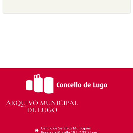
Sen derivadas —
Se vostede remestura,
transforma ou recrea sobre o material, non pode
distribuír o material modificado.
Sen restricións adicionais —
Non pode aplicar
termos legais ou medidas tecnolóxicas que
legalmente impidan a outros facer algo que a
licenza permite.
ARQUIVO MUNICIPAL
DE
LUGO
Centro de Servizos Municipais
Ronda da Muralla 197. 27002 Lugo