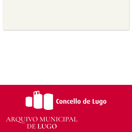
seu uso.
Non comercial —
Non pode utilizar este material
para propósitos comerciais.
Sen derivadas —
Se vostede remestura,
transforma ou recrea sobre o material, non pode
distribuír o material modificado.
Sen restricións adicionais —
Non pode aplicar
termos legais ou medidas tecnolóxicas que
legalmente impidan a outros facer algo que a
licenza permite.
ARQUIVO MUNICIPAL
DE
LUGO