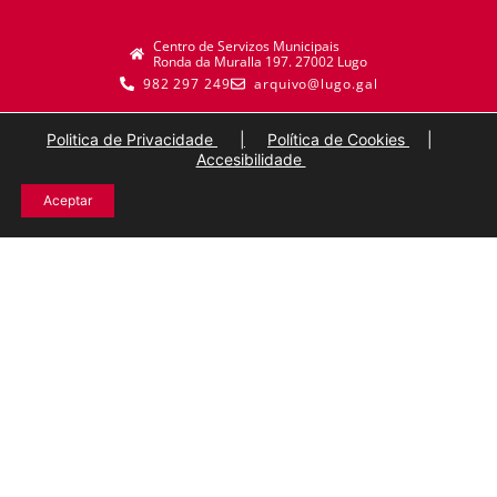
Centro de Servizos Municipais
Ronda da Muralla 197. 27002 Lugo
982 297 249
arquivo@lugo.gal
Politica de Privacidade
|
Política de Cookies
|
Accesibilidade
Aceptar