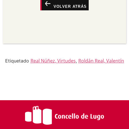
seu uso.
VOLVER ATRÁS
Non comercial —
Non pode utilizar este material
para propósitos comerciais.
Sen derivadas —
Se vostede remestura,
transforma ou recrea sobre o material, non pode
distribuír o material modificado.
Sen restricións adicionais —
Non pode aplicar
termos legais ou medidas tecnolóxicas que
legalmente impidan a outros facer algo que a
licenza permite.
Real Núñez, Virtudes
Roldán Real, Valentín
Etiquetado
,