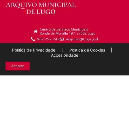
ARQUIVO MUNICIPAL
DE
LUGO
Centro de Servizos Municipais
Ronda da Muralla 197. 27002 Lugo
982 297 249
arquivo@lugo.gal
Politica de Privacidade
|
Política de Cookies
|
Accesibilidade
Aceptar