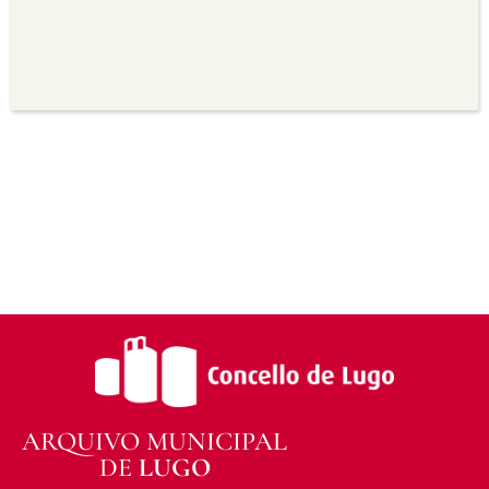
seu uso.
Non comercial —
Non pode utilizar este material
para propósitos comerciais.
Sen derivadas —
Se vostede remestura,
transforma ou recrea sobre o material, non pode
distribuír o material modificado.
Sen restricións adicionais —
Non pode aplicar
termos legais ou medidas tecnolóxicas que
legalmente impidan a outros facer algo que a
licenza permite.
ARQUIVO MUNICIPAL
DE
LUGO