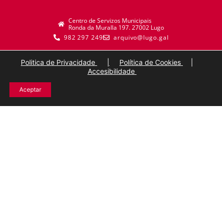
Centro de Servizos Municipais
Ronda da Muralla 197. 27002 Lugo
982 297 249
arquivo@lugo.gal
Politica de Privacidade
|
Política de Cookies
|
Accesibilidade
Aceptar