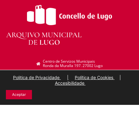
ARQUIVO MUNICIPAL
DE
LUGO
Centro de Servizos Municipais
Ronda da Muralla 197. 27002 Lugo
982 297 249
arquivo@lugo.gal
Politica de Privacidade
|
Política de Cookies
|
Accesibilidade
Aceptar