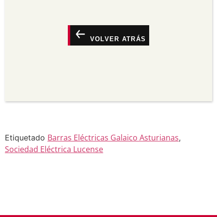
suxerir que o licenciante o apoia a vostede ou o
seu uso.
Non comercial —
Non pode utilizar este material
para propósitos comerciais.
VOLVER ATRÁS
Sen derivadas —
Se vostede remestura,
transforma ou recrea sobre o material, non pode
distribuír o material modificado.
Sen restricións adicionais —
Non pode aplicar
termos legais ou medidas tecnolóxicas que
legalmente impidan a outros facer algo que a
licenza permite.
Barras Eléctricas Galaico Asturianas
Etiquetado
,
Sociedad Eléctrica Lucense