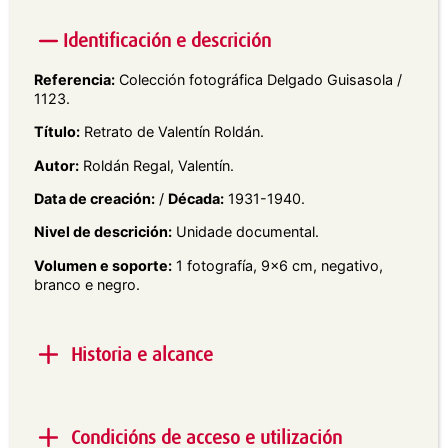
Identificación e descrición
Referencia:
Colección fotográfica Delgado Guisasola /
1123.
Título:
Retrato de Valentín Roldán.
Autor:
Roldán Regal, Valentín.
Data de creación:
/
Década:
1931-1940.
Nivel de descrición:
Unidade documental.
Volumen e soporte:
1 fotografía, 9×6 cm, negativo,
branco e negro.
Historia e alcance
Alcance e contido:
Retrato exterior en plano xeral
dun neno, subido nunha barrica na rúa.
Condicións de acceso e utilización