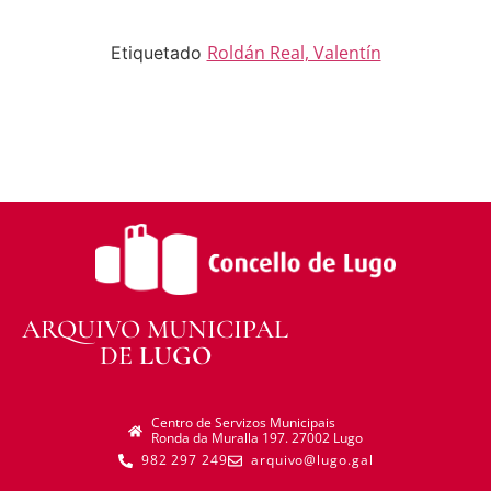
distribuír o material modificado.
Sen restricións adicionais —
Non pode aplicar
termos legais ou medidas tecnolóxicas que
Roldán Real, Valentín
Etiquetado
legalmente impidan a outros facer algo que a
licenza permite.
ARQUIVO MUNICIPAL
DE
LUGO
Centro de Servizos Municipais
Ronda da Muralla 197. 27002 Lugo
982 297 249
arquivo@lugo.gal